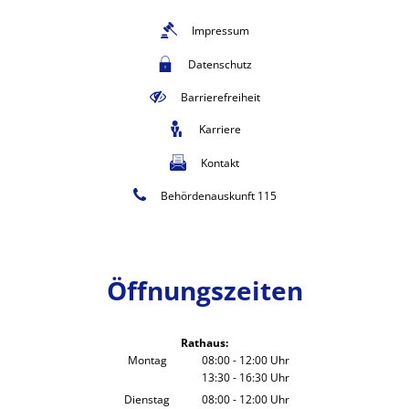
Impressum
Datenschutz
Barrierefreiheit
Karriere
Kontakt
Behördenauskunft 115
Öffnungszeiten
Rathaus:
Montag
08:00
-
12:00
Uhr
13:30
-
16:30
Von 08:00 bis 12:00 Uhr
Uhr
Von 13:30 bis 16:30 Uhr
Dienstag
08:00
-
12:00
Uhr