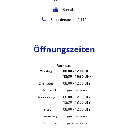
Kontakt
Behördenauskunft 115
Öffnungszeiten
Rathaus:
Montag
08:00
-
12:00
Uhr
13:30
-
16:30
Von 08:00 bis 12:00 Uhr
Uhr
Von 13:30 bis 16:30 Uhr
Dienstag
08:00
-
12:00
Uhr
Von 08:00 bis 12:00 Uhr
Mittwoch
geschlossen
Donnerstag
08:00
-
12:00
Uhr
13:30
-
18:00
Von 08:00 bis 12:00 Uhr
Uhr
Von 13:30 bis 18:00 Uhr
Freitag
08:00
-
12:00
Uhr
Von 08:00 bis 12:00 Uhr
Samstag
geschlossen
Sonntag
geschlossen