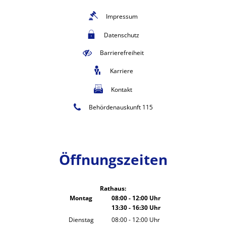
Impressum
Datenschutz
Barrierefreiheit
Karriere
Kontakt
Behördenauskunft 115
Öffnungszeiten
Rathaus:
Montag
08:00
-
12:00
Uhr
13:30
-
16:30
Von 08:00 bis 12:00 Uhr
Uhr
Von 13:30 bis 16:30 Uhr
Dienstag
08:00
-
12:00
Uhr