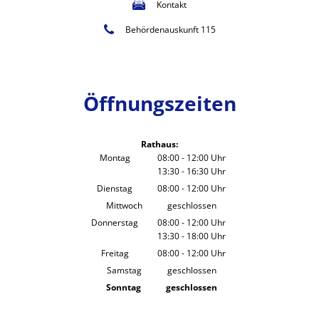
Kontakt
Behördenauskunft 115
Öffnungszeiten
Rathaus:
Montag
08:00
-
12:00
Uhr
13:30
-
16:30
Von 08:00 bis 12:00 Uhr
Uhr
Von 13:30 bis 16:30 Uhr
Dienstag
08:00
-
12:00
Uhr
Von 08:00 bis 12:00 Uhr
Mittwoch
geschlossen
Donnerstag
08:00
-
12:00
Uhr
13:30
-
18:00
Von 08:00 bis 12:00 Uhr
Uhr
Von 13:30 bis 18:00 Uhr
Freitag
08:00
-
12:00
Uhr
Von 08:00 bis 12:00 Uhr
Samstag
geschlossen
Sonntag
geschlossen