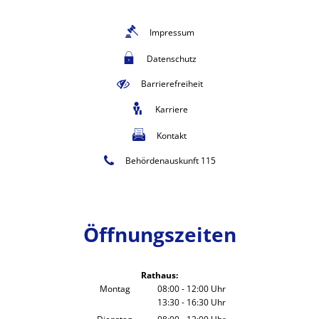
Impressum
Datenschutz
Barrierefreiheit
Karriere
Kontakt
Behördenauskunft 115
Öffnungszeiten
Rathaus:
Montag
08:00
-
12:00
Uhr
13:30
-
16:30
Von 08:00 bis 12:00 Uhr
Uhr
Von 13:30 bis 16:30 Uhr