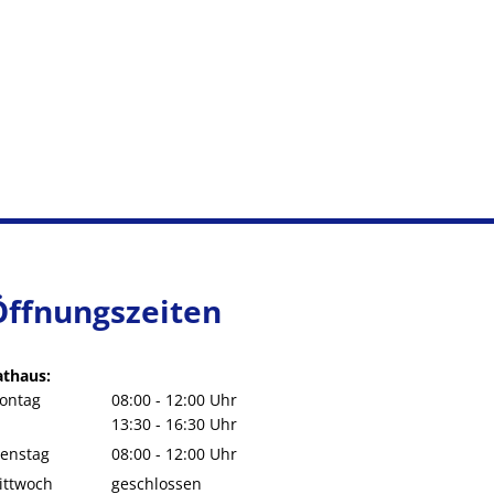
Öffnungszeiten
athaus:
ontag
08:00
-
12:00
Uhr
Von 08:00 bis 12:00 Uhr
13:30
-
16:30
Uhr
Von 13:30 bis 16:30 Uhr
ienstag
08:00
-
12:00
Uhr
Von 08:00 bis 12:00 Uhr
ittwoch
geschlossen