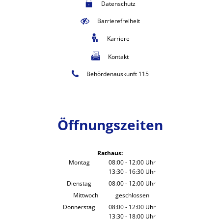
Datenschutz
Barrierefreiheit
Karriere
Kontakt
Behördenauskunft 115
Öffnungszeiten
Rathaus:
Montag
08:00
-
12:00
Uhr
13:30
-
16:30
Von 08:00 bis 12:00 Uhr
Uhr
Von 13:30 bis 16:30 Uhr
Dienstag
08:00
-
12:00
Uhr
Von 08:00 bis 12:00 Uhr
Mittwoch
geschlossen
Donnerstag
08:00
-
12:00
Uhr
13:30
-
18:00
Von 08:00 bis 12:00 Uhr
Uhr