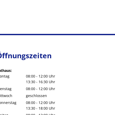
Öffnungszeiten
athaus:
ontag
08:00
-
12:00
Uhr
Von 08:00 bis 12:00 Uhr
13:30
-
16:30
Uhr
Von 13:30 bis 16:30 Uhr
ienstag
08:00
-
12:00
Uhr
Von 08:00 bis 12:00 Uhr
ittwoch
geschlossen
onnerstag
08:00
-
12:00
Uhr
Von 08:00 bis 12:00 Uhr
13:30
-
18:00
Uhr
Von 13:30 bis 18:00 Uhr