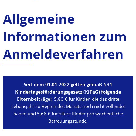
Kindertagesstätten
Allgemeine
Informationen zum
Anmeldeverfahren
Seit dem 01.01.2022 gelten gemäß § 31
Kindertagesförderungsgesetz (KiTaG) folgende
Elternbeiträge:
5,80 € für Kinder, die das dritte
Lebensjahr zu Beginn des Monats noch nicht vollendet
haben und 5,66 € für ältere Kinder pro wöchentliche
Betreuungsstunde.