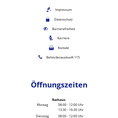
Impressum
Datenschutz
Barrierefreiheit
Karriere
Kontakt
Behördenauskunft 115
Öffnungszeiten
Rathaus:
Montag
08:00
-
12:00
Uhr
13:30
-
16:30
Von 08:00 bis 12:00 Uhr
Uhr
Von 13:30 bis 16:30 Uhr
Dienstag
08:00
-
12:00
Uhr