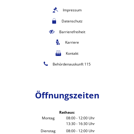
Impressum
Datenschutz
Barrierefreiheit
Karriere
Kontakt
Behördenauskunft 115
Öffnungszeiten
Rathaus:
Montag
08:00
-
12:00
Uhr
13:30
-
16:30
Von 08:00 bis 12:00 Uhr
Uhr
Von 13:30 bis 16:30 Uhr
Dienstag
08:00
-
12:00
Uhr