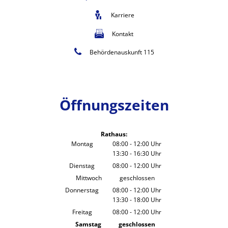
Karriere
Kontakt
Behördenauskunft 115
Öffnungszeiten
Rathaus:
Montag
08:00
-
12:00
Uhr
13:30
-
16:30
Von 08:00 bis 12:00 Uhr
Uhr
Von 13:30 bis 16:30 Uhr
Dienstag
08:00
-
12:00
Uhr
Von 08:00 bis 12:00 Uhr
Mittwoch
geschlossen
Donnerstag
08:00
-
12:00
Uhr
13:30
-
18:00
Von 08:00 bis 12:00 Uhr
Uhr
Von 13:30 bis 18:00 Uhr
Freitag
08:00
-
12:00
Uhr
Von 08:00 bis 12:00 Uhr
Samstag
geschlossen