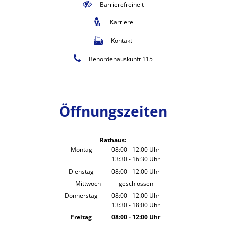
Barrierefreiheit
Karriere
Kontakt
Behördenauskunft 115
Öffnungszeiten
Rathaus:
Montag
08:00
-
12:00
Uhr
13:30
-
16:30
Von 08:00 bis 12:00 Uhr
Uhr
Von 13:30 bis 16:30 Uhr
Dienstag
08:00
-
12:00
Uhr
Von 08:00 bis 12:00 Uhr
Mittwoch
geschlossen
Donnerstag
08:00
-
12:00
Uhr
13:30
-
18:00
Von 08:00 bis 12:00 Uhr
Uhr
Von 13:30 bis 18:00 Uhr
Freitag
08:00
-
12:00
Uhr