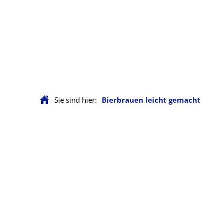
Sie sind hier:
Bierbrauen leicht gemacht
Bierbrauen
leicht
gemacht