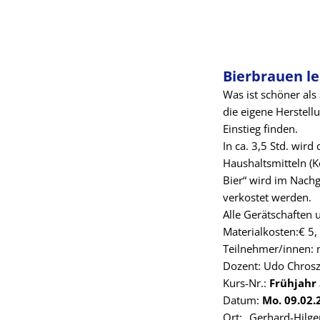
Bierbrauen l
Was ist schöner al
die eigene Herstell
Einstieg finden.
In ca. 3,5 Std. wir
Haushaltsmitteln (K
Bier“ wird im Nach
verkostet werden.
Alle Gerätschaften
Materialkosten:€ 5,
Teilnehmer/innen: 
Dozent: Udo Chrosz
Kurs-Nr.:
Frühjahr
Datum:
Mo. 09.02.
Ort: „Gerhard-Hilge