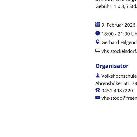
Gebühr: 1 x 3,5 Std
Datum:
9. Februar 2026
Uhrzeit:
18:00 - 21:30 Uh
Gerhard-Hilgendo
vhs-stockelsdorf
Organisator
Volkshochschule
Ahrensböker Str. 78
0451 4987220
vhs-stodo@freen