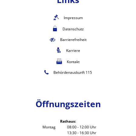
Impressum
Datenschutz
Barrierefreiheit
Karriere
Kontakt
Behördenauskunft 115
Öffnungszeiten
Rathaus:
Montag
08:00
-
12:00
Uhr
13:30
-
16:30
Von 08:00 bis 12:00 Uhr
Uhr