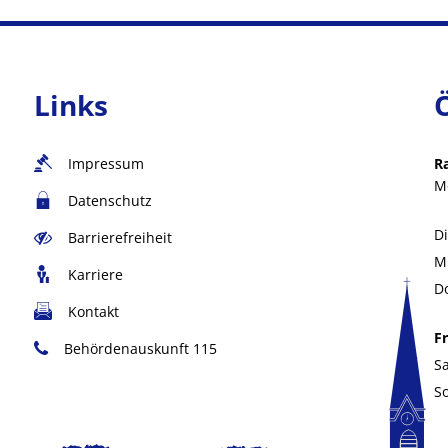
Links
Impressum
R
M
Datenschutz
D
Barrierefreiheit
M
Karriere
D
Kontakt
Fr
Behördenauskunft 115
S
S