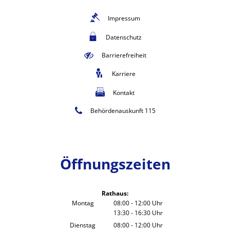
Impressum
Datenschutz
Barrierefreiheit
Karriere
Kontakt
Behördenauskunft 115
Öffnungszeiten
Rathaus:
Montag
08:00
-
12:00
Uhr
13:30
-
16:30
Von 08:00 bis 12:00 Uhr
Uhr
Von 13:30 bis 16:30 Uhr
Dienstag
08:00
-
12:00
Uhr