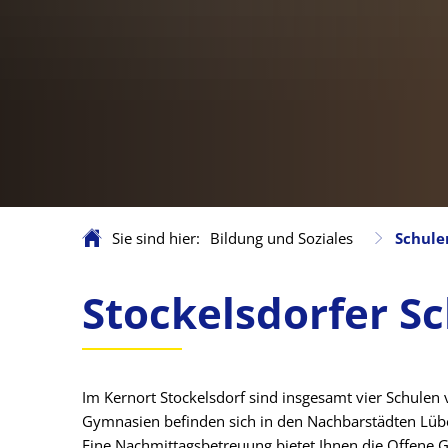
Sie sind hier:
Bildung und Soziales
Schule
Schulen
Stockelsdorfer S
Im Kernort Stockelsdorf sind insgesamt vier Schule
Gymnasien befinden sich in den Nachbarstädten Lüb
Eine Nachmittagsbetreuung bietet Ihnen die Offene G