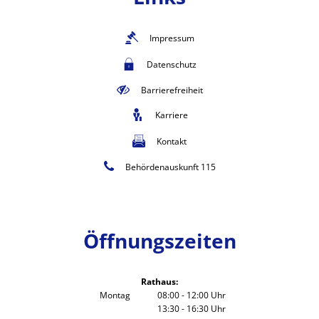
Impressum
Datenschutz
Barrierefreiheit
Karriere
Kontakt
Behördenauskunft 115
Öffnungszeiten
Rathaus:
Montag
08:00
-
12:00
Uhr
13:30
-
16:30
Von 08:00 bis 12:00 Uhr
Uhr