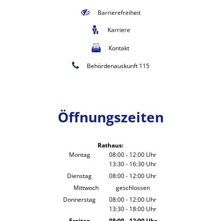
Barrierefreiheit
Karriere
Kontakt
Behördenauskunft 115
Öffnungszeiten
Rathaus:
Montag
08:00
-
12:00
Uhr
13:30
-
16:30
Von 08:00 bis 12:00 Uhr
Uhr
Von 13:30 bis 16:30 Uhr
Dienstag
08:00
-
12:00
Uhr
Von 08:00 bis 12:00 Uhr
Mittwoch
geschlossen
Donnerstag
08:00
-
12:00
Uhr
13:30
-
18:00
Von 08:00 bis 12:00 Uhr
Uhr
Von 13:30 bis 18:00 Uhr
Freitag
08:00
-
12:00
Uhr