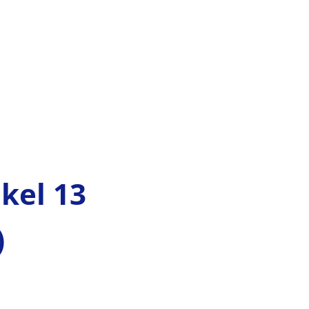
MENÜ
kel 13
)