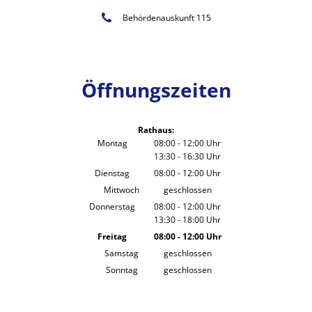
Behördenauskunft 115
Öffnungszeiten
Rathaus:
Montag
08:00
-
12:00
Uhr
13:30
-
16:30
Von 08:00 bis 12:00 Uhr
Uhr
Von 13:30 bis 16:30 Uhr
Dienstag
08:00
-
12:00
Uhr
Von 08:00 bis 12:00 Uhr
Mittwoch
geschlossen
Donnerstag
08:00
-
12:00
Uhr
13:30
-
18:00
Von 08:00 bis 12:00 Uhr
Uhr
Von 13:30 bis 18:00 Uhr
Freitag
08:00
-
12:00
Uhr
Von 08:00 bis 12:00 Uhr
Samstag
geschlossen
Sonntag
geschlossen