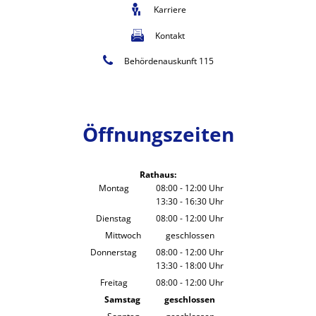
Karriere
Kontakt
Behördenauskunft 115
Öffnungszeiten
Rathaus:
Montag
08:00
-
12:00
Uhr
13:30
-
16:30
Von 08:00 bis 12:00 Uhr
Uhr
Von 13:30 bis 16:30 Uhr
Dienstag
08:00
-
12:00
Uhr
Von 08:00 bis 12:00 Uhr
Mittwoch
geschlossen
Donnerstag
08:00
-
12:00
Uhr
13:30
-
18:00
Von 08:00 bis 12:00 Uhr
Uhr
Von 13:30 bis 18:00 Uhr
Freitag
08:00
-
12:00
Uhr
Von 08:00 bis 12:00 Uhr
Samstag
geschlossen