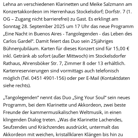
Lehna an verschiedenen Klarinetten und Meike Salzmann am
Konzertakkordeon im Herrenhaus Stockelsdorf; Dorfstr. 7 (1.
OG – Zugang nicht barrierefrei) zu Gast. Es erklingt am
Sonntag 28. September 2025 um 17 Uhr das neue Programm
„Eine Nacht in Buenos Aires - Tangolegenden - das Leben des
Carlos Gardel“. Damit feiert das Duo sein 25jähriges
Bühnenjubiläum. Karten für dieses Konzert sind für 15,00 €
inkl. Getränk ab sofort (außer Mittwoch) im Stockelsdorfer
Rathaus, Ahrensböker Str. 7, Zimmer 8 oder 13 erhältlich.
Kartenreservierungen sind vormittags auch telefonisch
möglich (Tel. 0451 4901-156) oder per E-Mail (Kontaktdaten
siehe rechts).
„Tangolegenden“ nennt das Duo „Sing Your Soul“ sein neues
Programm, bei dem Klarinette und Akkordeon, zwei beste
Freunde der kammermusikalischen Weltmusik, in einen
klingenden Dialog treten. „Was die Klarinette Lachendes,
Seufzendes und Krächzendes ausdrückt, untermalt das
Akkordeon mit weichen, kristallklaren Klängen bis hin zu