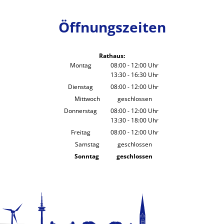
Öffnungszeiten
Rathaus:
Montag
08:00
-
12:00
Uhr
13:30
-
16:30
Von 08:00 bis 12:00 Uhr
Uhr
Von 13:30 bis 16:30 Uhr
Dienstag
08:00
-
12:00
Uhr
Von 08:00 bis 12:00 Uhr
Mittwoch
geschlossen
Donnerstag
08:00
-
12:00
Uhr
13:30
-
18:00
Von 08:00 bis 12:00 Uhr
Uhr
Von 13:30 bis 18:00 Uhr
Freitag
08:00
-
12:00
Uhr
Von 08:00 bis 12:00 Uhr
Samstag
geschlossen
Sonntag
geschlossen