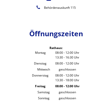
Behördenauskunft 115
Öffnungszeiten
Rathaus:
Montag
08:00
-
12:00
Uhr
13:30
-
16:30
Von 08:00 bis 12:00 Uhr
Uhr
Von 13:30 bis 16:30 Uhr
Dienstag
08:00
-
12:00
Uhr
Von 08:00 bis 12:00 Uhr
Mittwoch
geschlossen
Donnerstag
08:00
-
12:00
Uhr
13:30
-
18:00
Von 08:00 bis 12:00 Uhr
Uhr
Von 13:30 bis 18:00 Uhr
Freitag
08:00
-
12:00
Uhr
Von 08:00 bis 12:00 Uhr
Samstag
geschlossen
Sonntag
geschlossen