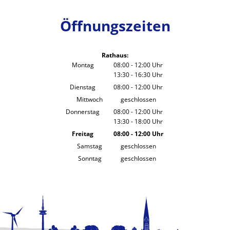
Öffnungszeiten
Rathaus:
Montag
08:00
-
12:00
Uhr
13:30
-
16:30
Von 08:00 bis 12:00 Uhr
Uhr
Von 13:30 bis 16:30 Uhr
Dienstag
08:00
-
12:00
Uhr
Von 08:00 bis 12:00 Uhr
Mittwoch
geschlossen
Donnerstag
08:00
-
12:00
Uhr
13:30
-
18:00
Von 08:00 bis 12:00 Uhr
Uhr
Von 13:30 bis 18:00 Uhr
Freitag
08:00
-
12:00
Uhr
Von 08:00 bis 12:00 Uhr
Samstag
geschlossen
Sonntag
geschlossen