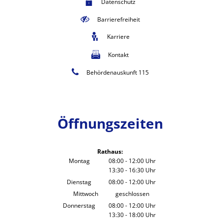
Datenschutz
Barrierefreiheit
Karriere
Kontakt
Behördenauskunft 115
Öffnungszeiten
Rathaus:
Montag
08:00
-
12:00
Uhr
13:30
-
16:30
Von 08:00 bis 12:00 Uhr
Uhr
Von 13:30 bis 16:30 Uhr
Dienstag
08:00
-
12:00
Uhr
Von 08:00 bis 12:00 Uhr
Mittwoch
geschlossen
Donnerstag
08:00
-
12:00
Uhr
13:30
-
18:00
Von 08:00 bis 12:00 Uhr
Uhr