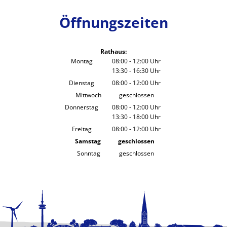
Öffnungszeiten
Rathaus:
Montag
08:00
-
12:00
Uhr
13:30
-
16:30
Von 08:00 bis 12:00 Uhr
Uhr
Von 13:30 bis 16:30 Uhr
Dienstag
08:00
-
12:00
Uhr
Von 08:00 bis 12:00 Uhr
Mittwoch
geschlossen
Donnerstag
08:00
-
12:00
Uhr
13:30
-
18:00
Von 08:00 bis 12:00 Uhr
Uhr
Von 13:30 bis 18:00 Uhr
Freitag
08:00
-
12:00
Uhr
Von 08:00 bis 12:00 Uhr
Samstag
geschlossen
Sonntag
geschlossen