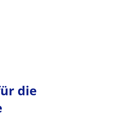
MENÜ
ür die
e