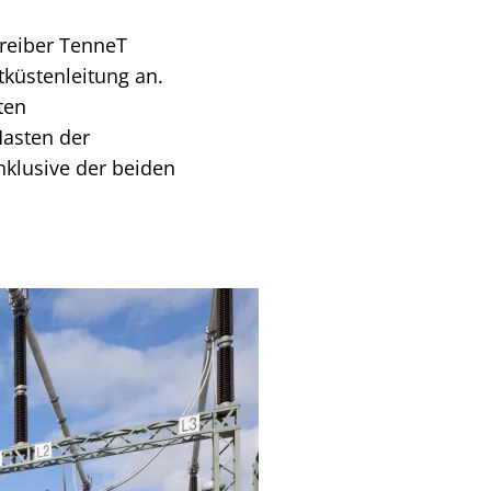
reiber TenneT
tküstenleitung an.
ten
Masten der
inklusive der beiden