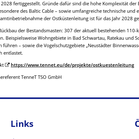
28 fertiggestellt. Gründe dafür sind die hohe Komplexität der 
besondere des Baltic Cable – sowie umfangreiche technische und 
mtinbetriebnahme der Ostküstenleitung ist für das Jahr 2028 ge
Rückbau der Bestandsmasten: 307 der aktuell bestehenden 110-
. Beispielsweise Wohngebiete in Bad Schwartau, Ratekau und Sc
en führen – sowie die Vogelschutzgebiete „Neustädter Binnenwas
 entlastet.
ekt
https://www.tennet.eu/de/projekte/ostkuestenleitung
ssereferent TenneT TSO GmbH
Links