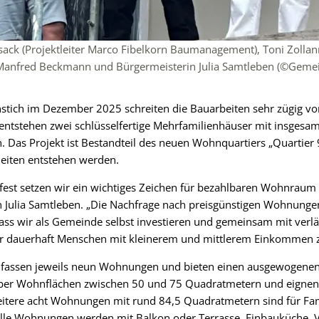
hnsack (Projektleiter Marco Fibelkorn Baumanagement), Toni Zollan
Manfred Beckmann und Bürgermeisterin Julia Samtleben (©Gemei
tich im Dezember 2025 schreiten die Bauarbeiten sehr zügig vor
ntstehen zwei schlüsselfertige Mehrfamilienhäuser mit insgesamt
Das Projekt ist Bestandteil des neuen Wohnquartiers „Quartier 9
eiten entstehen werden.
fest setzen wir ein wichtiges Zeichen für bezahlbaren Wohnraum
n Julia Samtleben. „Die Nachfrage nach preisgünstigen Wohnunge
dass wir als Gemeinde selbst investieren und gemeinsam mit verlä
r dauerhaft Menschen mit kleinerem und mittlerem Einkommen
fassen jeweils neun Wohnungen und bieten einen ausgewogen
r Wohnflächen zwischen 50 und 75 Quadratmetern und eignen sic
itere acht Wohnungen mit rund 84,5 Quadratmetern sind für Fami
lle Wohnungen werden mit Balkon oder Terrasse, Einbauküche, 