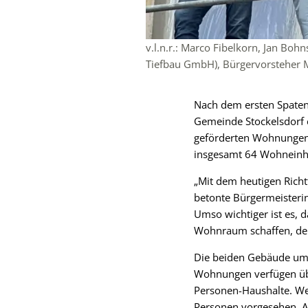
v.l.n.r.: Marco Fibelkorn, Jan Bo
Tiefbau GmbH), Bürgervorsteher 
Nach dem ersten Spatens
Gemeinde Stockelsdorf e
geförderten Wohnungen. 
insgesamt 64 Wohneinh
„Mit dem heutigen Richt
betonte Bürgermeisteri
Umso wichtiger ist es, 
Wohnraum schaffen, de
Die beiden Gebäude um
Wohnungen verfügen übe
Personen-Haushalte. We
Personen vorgesehen. A