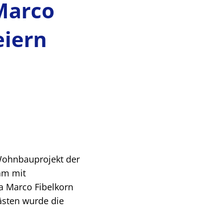
Marco
eiern
 Wohnbauprojekt der
am mit
a Marco Fibelkorn
ästen wurde die