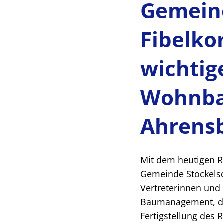
Gemeind
Fibelko
wichtig
Wohnba
Ahrensb
Mit dem heutigen R
Gemeinde Stockelsd
Vertreterinnen und
Baumanagement, den
Fertigstellung des 