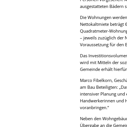
ausgestatteten Bädern s
Die Wohnungen werden a
Nettokaltmiete beträgt 
Quadratmeter-Wohnung 
– jeweils zuzüglich der
Voraussetzung für den B
Das Investitionsvolumen
wird mit Mitteln der so
Gemeinde erhält hierfür
Marco Fibelkorn, Gesch
am Bau Beteiligten: „Da
intensiver Planung und 
Handwerkerinnen und Ha
voranbringen.“
Neben den Wohngebäuden 
Übergabe an die Gemein