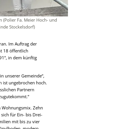
n (Polier Fa. Meier Hoch- und
nde Stockelsdorf)
an. Im Auftrag der
 18 öffentlich
1“, in dem künftig
 in unserer Gemeinde“,
n ist ungebrochen hoch.
sslichen Partnern
 zugutekommt.“
en Wohnungsmix. Zehn
h für Ein- bis Drei-
lien mit bis zu vier
Vinylboden, modern