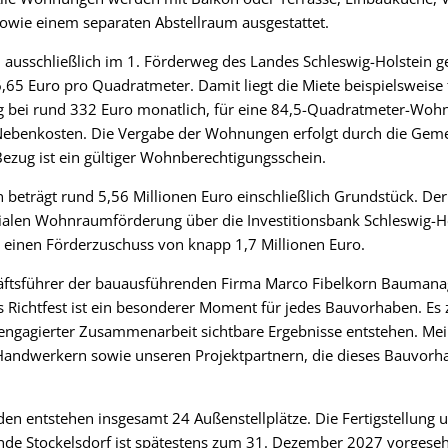
owie einem separaten Abstellraum ausgestattet.
usschließlich im 1. Förderweg des Landes Schleswig-Holstein ge
6,65 Euro pro Quadratmeter. Damit liegt die Miete beispielsweise 
bei rund 332 Euro monatlich, für eine 84,5-Quadratmeter-Wohn
 Nebenkosten. Die Vergabe der Wohnungen erfolgt durch die Geme
ezug ist ein gültiger Wohnberechtigungsschein.
 beträgt rund 5,56 Millionen Euro einschließlich Grundstück. D
zialen Wohnraumförderung über die Investitionsbank Schleswig-Hol
 einen Förderzuschuss von knapp 1,7 Millionen Euro.
äftsführer der bauausführenden Firma Marco Fibelkorn Baumana
s Richtfest ist ein besonderer Moment für jedes Bauvorhaben. Es z
engagierter Zusammenarbeit sichtbare Ergebnisse entstehen. Mein
ndwerkern sowie unseren Projektpartnern, die dieses Bauvorh
entstehen insgesamt 24 Außenstellplätze. Die Fertigstellung un
de Stockelsdorf ist spätestens zum 31. Dezember 2027 vorgese