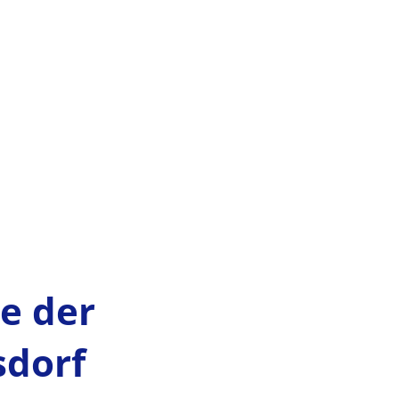
MENÜ
e der
sdorf