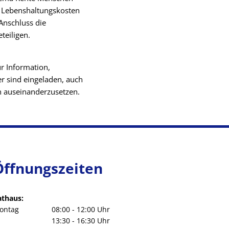
r Lebenshaltungskosten
 Anschluss die
teiligen.
r Information,
er sind eingeladen, auch
n auseinanderzusetzen.
Öffnungszeiten
athaus:
ontag
08:00
-
12:00
Uhr
Von 08:00 bis 12:00 Uhr
13:30
-
16:30
Uhr