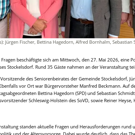
s): Jürgen Fischer, Bettina Hagedorn, Alfred Bornhalm, Sebastian
 Fragen beschäftigte sich am Mittwoch, den 27. Mai 2026, eine 
ses Stockelsdorf. Rund 35 Gäste nahmen an der Veranstaltung teil
Vorsitzende des Seniorenbeirates der Gemeinde Stockelsdorf, Jü
Ebenfalls vor Ort war Bürgervorsteher Manfred Beckmann. Auf
stagsabgeordneten Bettina Hagedorn (SPD) und Sebastian Schmid
svorsitzender Schleswig-Holstein des SoVD, sowie Reiner Heyse,
anstaltung standen aktuelle Fragen und Herausforderungen rund 
olitik und der Altersvorsorge. Dabei wurde deutlich, dass das 