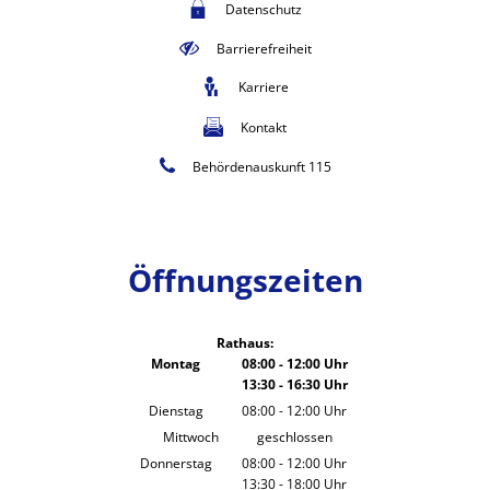
Datenschutz
Barrierefreiheit
Karriere
Kontakt
Behördenauskunft 115
Öffnungszeiten
Rathaus:
Montag
08:00
-
12:00
Uhr
13:30
-
16:30
Von 08:00 bis 12:00 Uhr
Uhr
Von 13:30 bis 16:30 Uhr
Dienstag
08:00
-
12:00
Uhr
Von 08:00 bis 12:00 Uhr
Mittwoch
geschlossen
Donnerstag
08:00
-
12:00
Uhr
13:30
-
18:00
Von 08:00 bis 12:00 Uhr
Uhr