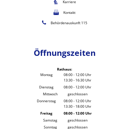
Karriere
Kontakt
Behördenauskunft 115
Öffnungszeiten
Rathaus:
Montag
08:00
-
12:00
Uhr
13:30
-
16:30
Von 08:00 bis 12:00 Uhr
Uhr
Von 13:30 bis 16:30 Uhr
Dienstag
08:00
-
12:00
Uhr
Von 08:00 bis 12:00 Uhr
Mittwoch
geschlossen
Donnerstag
08:00
-
12:00
Uhr
13:30
-
18:00
Von 08:00 bis 12:00 Uhr
Uhr
Von 13:30 bis 18:00 Uhr
Freitag
08:00
-
12:00
Uhr
Von 08:00 bis 12:00 Uhr
Samstag
geschlossen
Sonntag
geschlossen