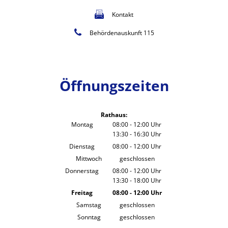
Kontakt
Behördenauskunft 115
Öffnungszeiten
Rathaus:
Montag
08:00
-
12:00
Uhr
13:30
-
16:30
Von 08:00 bis 12:00 Uhr
Uhr
Von 13:30 bis 16:30 Uhr
Dienstag
08:00
-
12:00
Uhr
Von 08:00 bis 12:00 Uhr
Mittwoch
geschlossen
Donnerstag
08:00
-
12:00
Uhr
13:30
-
18:00
Von 08:00 bis 12:00 Uhr
Uhr
Von 13:30 bis 18:00 Uhr
Freitag
08:00
-
12:00
Uhr
Von 08:00 bis 12:00 Uhr
Samstag
geschlossen
Sonntag
geschlossen