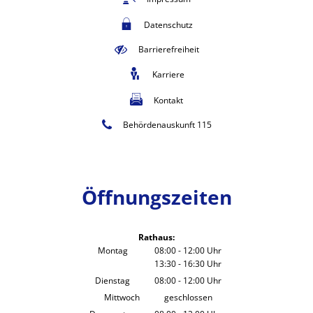
Datenschutz
Barrierefreiheit
Karriere
Kontakt
Behördenauskunft 115
Öffnungszeiten
Rathaus:
Montag
08:00
-
12:00
Uhr
13:30
-
16:30
Von 08:00 bis 12:00 Uhr
Uhr
Von 13:30 bis 16:30 Uhr
Dienstag
08:00
-
12:00
Uhr
Von 08:00 bis 12:00 Uhr
Mittwoch
geschlossen