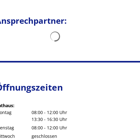
Ansprechpartner:
Suchergebnisse werden geladen
Öffnungszeiten
athaus:
ontag
08:00
-
12:00
Uhr
Von 08:00 bis 12:00 Uhr
13:30
-
16:30
Uhr
Von 13:30 bis 16:30 Uhr
ienstag
08:00
-
12:00
Uhr
Von 08:00 bis 12:00 Uhr
ittwoch
geschlossen