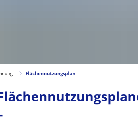
lanung
Flächennutzungsplan
n
Flächennutzungspla
-