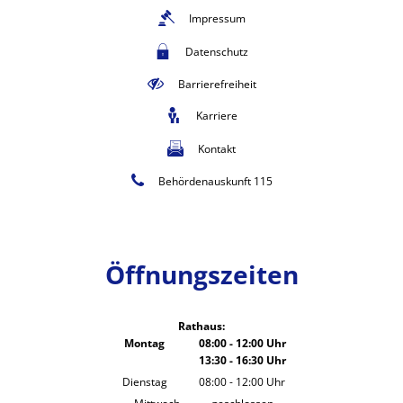
Impressum
Datenschutz
Barrierefreiheit
Karriere
Kontakt
Behördenauskunft 115
Öffnungszeiten
Rathaus:
Montag
08:00
-
12:00
Uhr
13:30
-
16:30
Von 08:00 bis 12:00 Uhr
Uhr
Von 13:30 bis 16:30 Uhr
Dienstag
08:00
-
12:00
Uhr
Von 08:00 bis 12:00 Uhr