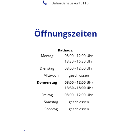
Behördenauskunft 115
Öffnungszeiten
Rathaus:
Montag
08:00
-
12:00
Uhr
13:30
-
16:30
Von 08:00 bis 12:00 Uhr
Uhr
Von 13:30 bis 16:30 Uhr
Dienstag
08:00
-
12:00
Uhr
Von 08:00 bis 12:00 Uhr
Mittwoch
geschlossen
Donnerstag
08:00
-
12:00
Uhr
13:30
-
18:00
Von 08:00 bis 12:00 Uhr
Uhr
Von 13:30 bis 18:00 Uhr
Freitag
08:00
-
12:00
Uhr
Von 08:00 bis 12:00 Uhr
Samstag
geschlossen
Sonntag
geschlossen