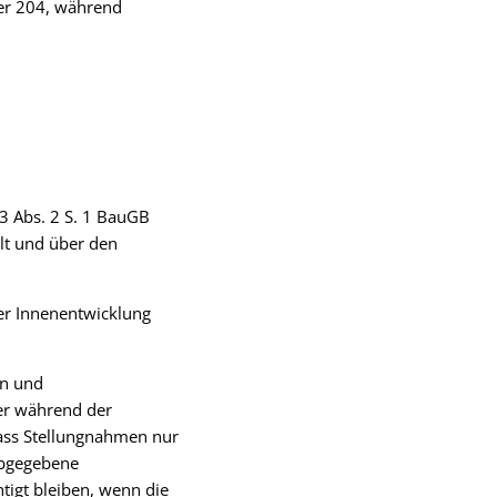
mer 204, während
 3 Abs. 2 S. 1 BauGB
lt und über den
er Innenentwicklung
en und
er während der
dass Stellungnahmen nur
abgegebene
igt bleiben, wenn die