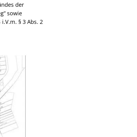
ändes der
g“ sowie
i.V.m. § 3 Abs. 2