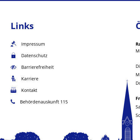
Links
Impressum
R
M
Datenschutz
D
Barrierefreiheit
M
Karriere
D
Kontakt
Fr
Behördenauskunft 115
S
S