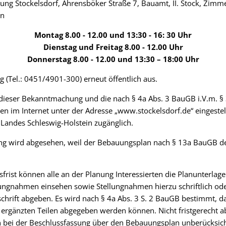
ung Stockelsdorf, Ahrensböker Straße 7, Bauamt, II. Stock, Zim
en
Montag 8.00 - 12.00 und 13:30 - 16: 30 Uhr
Dienstag und Freitag 8.00 - 12.00 Uhr
Donnerstag 8.00 - 12.00 und 13:30 – 18:00 Uhr
 (Tel.: 0451/4901-300) erneut öffentlich aus.
lt dieser Bekanntmachung und die nach § 4a Abs. 3 BauGB i.V.m. §
n im Internet unter der Adresse „www.stockelsdorf.de“ eingestel
s Landes Schleswig-Holstein zugänglich.
g wird abgesehen, weil der Bebauungsplan nach § 13a BauGB d
rist können alle an der Planung Interessierten die Planunterlag
ngnahmen einsehen sowie Stellungnahmen hierzu schriftlich od
schrift abgeben. Es wird nach § 4a Abs. 3 S. 2 BauGB bestimmt, 
 ergänzten Teilen abgegeben werden können. Nicht fristgerecht 
bei der Beschlussfassung über den Bebauungsplan unberücksicht