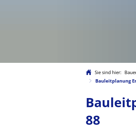
Sie sind hier:
Baue
Bauleitplanung En
Bauleit
88