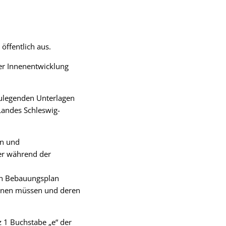
öffentlich aus.
er Innenentwicklung
zulegenden Unterlagen
 Landes Schleswig-
en und
er während der
en Bebauungsplan
kennen müssen und deren
z 1 Buchstabe „e“ der