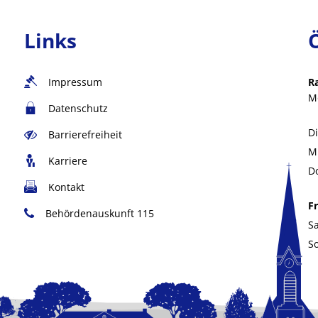
Links
Impressum
R
M
Datenschutz
D
Barrierefreiheit
M
Karriere
D
Kontakt
Fr
Behördenauskunft 115
S
S