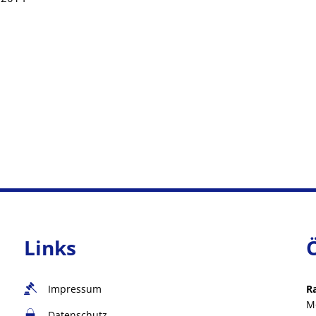
n
Links
Impressum
R
M
Datenschutz