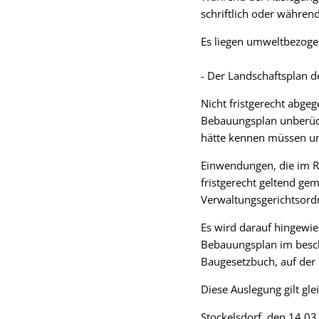
schriftlich oder währen
Es liegen umweltbezoge
- Der Landschaftsplan 
Nicht fristgerecht abg
Bebauungsplan unberücks
hätte kennen müssen und
Einwendungen, die im R
fristgerecht geltend g
Verwaltungsgerichtsord
Es wird darauf hingewi
Bebauungsplan im besch
Baugesetzbuch, auf der 
Diese Auslegung gilt gl
Stockelsdorf, den 14.0