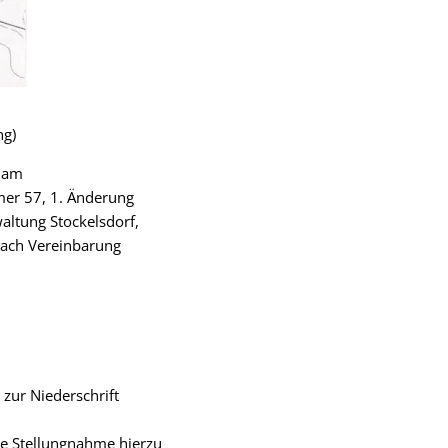
ng)
g am
er 57, 1. Änderung
altung Stockelsdorf,
nach Vereinbarung
zur Niederschrift
ne Stellungnahme hierzu