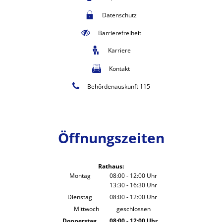
Datenschutz
Barrierefreiheit
Karriere
Kontakt
Behördenauskunft 115
Öffnungszeiten
Rathaus:
Montag
08:00
-
12:00
Uhr
13:30
-
16:30
Von 08:00 bis 12:00 Uhr
Uhr
Von 13:30 bis 16:30 Uhr
Dienstag
08:00
-
12:00
Uhr
Von 08:00 bis 12:00 Uhr
Mittwoch
geschlossen
Donnerstag
08:00
-
12:00
Uhr