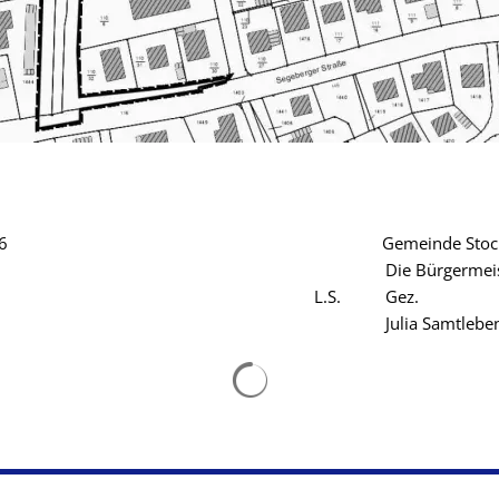
f, 30.01.2026 Gemeinde Stockels
Bürgermeister
S. Gez.
a Samtlebe
Suchergebnisse werden gelad