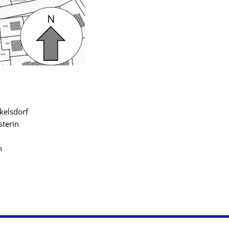
dorf
in
n
en