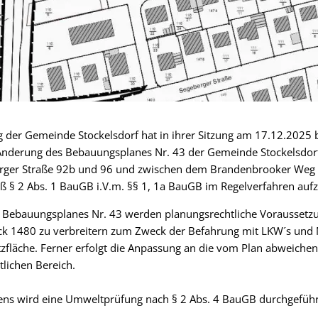
der Gemeinde Stockelsdorf hat in ihrer Sitzung am 17.12.2025 b
Änderung des Bebauungsplanes Nr. 43 der Gemeinde Stockelsdorf
erger Straße 92b und 96 und zwischen dem Brandenbrooker Weg 
 § 2 Abs. 1 BauGB i.V.m. §§ 1, 1a BauGB im Regelverfahren aufz
s Bebauungsplanes Nr. 43 werden planungsrechtliche Voraussetz
ück 1480 zu verbreitern zum Zweck der Befahrung mit LKW´s und 
atzfläche. Ferner erfolgt die Anpassung an die vom Plan abweiche
lichen Bereich.
ns wird eine Umweltprüfung nach § 2 Abs. 4 BauGB durchgeführ