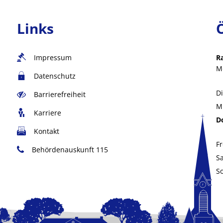
Links
Impressum
R
M
Datenschutz
D
Barrierefreiheit
M
Karriere
D
Kontakt
Fr
Behördenauskunft 115
S
S