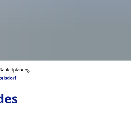
 Bauleitplanung
kelsdorf
des