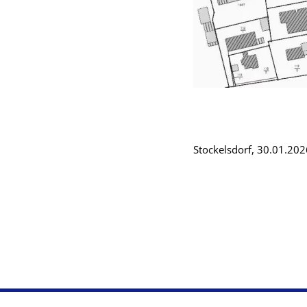
Stockelsdor
Die 
L.
Juli