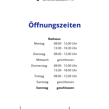
Öffnungszeiten
Rathaus:
Montag
08:00
-
12:00
Uhr
13:30
-
16:30
Von 08:00 bis 12:00 Uhr
Uhr
Von 13:30 bis 16:30 Uhr
Dienstag
08:00
-
12:00
Uhr
Von 08:00 bis 12:00 Uhr
Mittwoch
geschlossen
Donnerstag
08:00
-
12:00
Uhr
13:30
-
18:00
Von 08:00 bis 12:00 Uhr
Uhr
Von 13:30 bis 18:00 Uhr
Freitag
08:00
-
12:00
Uhr
Von 08:00 bis 12:00 Uhr
Samstag
geschlossen
Sonntag
geschlossen