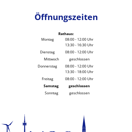
Öffnungszeiten
Rathaus:
Montag
08:00
-
12:00
Uhr
13:30
-
16:30
Von 08:00 bis 12:00 Uhr
Uhr
Von 13:30 bis 16:30 Uhr
Dienstag
08:00
-
12:00
Uhr
Von 08:00 bis 12:00 Uhr
Mittwoch
geschlossen
Donnerstag
08:00
-
12:00
Uhr
13:30
-
18:00
Von 08:00 bis 12:00 Uhr
Uhr
Von 13:30 bis 18:00 Uhr
Freitag
08:00
-
12:00
Uhr
Von 08:00 bis 12:00 Uhr
Samstag
geschlossen
Sonntag
geschlossen