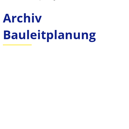
Archiv
Archiv
2019-
Bauleitplanung
2016