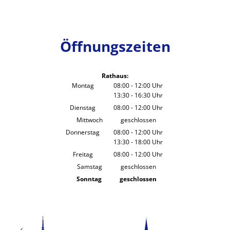
Öffnungszeiten
Rathaus:
Montag
08:00
-
12:00
Uhr
13:30
-
16:30
Von 08:00 bis 12:00 Uhr
Uhr
Von 13:30 bis 16:30 Uhr
Dienstag
08:00
-
12:00
Uhr
Von 08:00 bis 12:00 Uhr
Mittwoch
geschlossen
Donnerstag
08:00
-
12:00
Uhr
13:30
-
18:00
Von 08:00 bis 12:00 Uhr
Uhr
Von 13:30 bis 18:00 Uhr
Freitag
08:00
-
12:00
Uhr
Von 08:00 bis 12:00 Uhr
Samstag
geschlossen
Sonntag
geschlossen