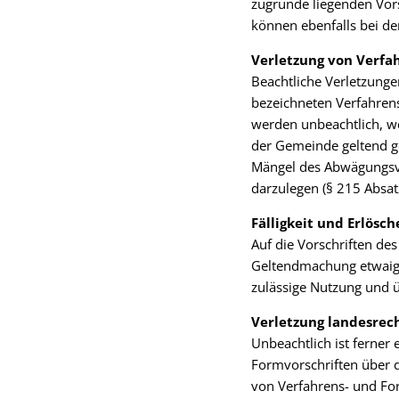
zugrunde liegenden Vors
können ebenfalls bei de
Verletzung von Verfa
Beachtliche Verletzung
bezeichneten Verfahren
werden unbeachtlich, we
der Gemeinde geltend ge
Mängel des Abwägungsvor
darzulegen (§ 215 Absat
Fälligkeit und Erlös
Auf die Vorschriften de
Geltendmachung etwaige
zulässige Nutzung und 
Verletzung landesrec
Unbeachtlich ist ferner
Formvorschriften über 
von Verfahrens- und For