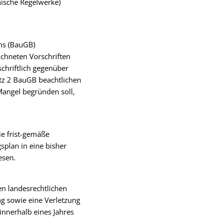
nische Regelwerke)
hs (BauGB)
chneten Vorschriften
chriftlich gegenüber
atz 2 BauGB beachtlichen
Mangel begründen soll,
ie frist-gemäße
plan in eine bisher
esen.
en landesrechtlichen
g sowie eine Verletzung
innerhalb eines Jahres