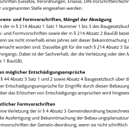
chriften (Gesetze, Verordnungen, Erlasse, DIN-Vorschriften/tech
r vorgenannten Stelle eingesehen werden.
hrens- und Formvorschriften, Mängel der Abwägung
en der in § 214 Absatz 1 Satz 1 Nummer 1 bis 3 des Baugesetzbuc
s- und Formvorschriften sowie der in § 214 Absatz 2 BauGB bezei
nn sie nicht innerhalb eines Jahres seit dieser Bekanntmachung s
macht worden sind. Dasselbe gilt für die nach § 214 Absatz 3 S
gangs. Dabei ist der Sachverhalt, der die Verletzung oder den 
z 1 BauGB).
chen möglicher Entschädigungsansprüche
s § 44 Absatz 3 Satz 1 und 2 sowie Absatz 4 Baugesetzbuch über d
r Entschädigungsansprüche für Eingriffe durch diesen Bebauungs
über das Erlöschen von Entschädigungs-ansprüchen wird hingewi
htlicher Formvorschriften
 eine Verletzung der in § 4 Absatz 3 Gemeindeordnung bezeichnet
die Ausfertigung und Bekanntmachung der Bebau-ungsplansatzun
mvorschriften der Gemein-deordnung, wenn sie nicht schriftlich 