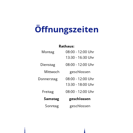
Öffnungszeiten
Rathaus:
Montag
08:00
-
12:00
Uhr
13:30
-
16:30
Von 08:00 bis 12:00 Uhr
Uhr
Von 13:30 bis 16:30 Uhr
Dienstag
08:00
-
12:00
Uhr
Von 08:00 bis 12:00 Uhr
Mittwoch
geschlossen
Donnerstag
08:00
-
12:00
Uhr
13:30
-
18:00
Von 08:00 bis 12:00 Uhr
Uhr
Von 13:30 bis 18:00 Uhr
Freitag
08:00
-
12:00
Uhr
Von 08:00 bis 12:00 Uhr
Samstag
geschlossen
Sonntag
geschlossen