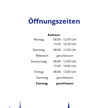
Öffnungszeiten
Rathaus:
Montag
08:00
-
12:00
Uhr
13:30
-
16:30
Von 08:00 bis 12:00 Uhr
Uhr
Von 13:30 bis 16:30 Uhr
Dienstag
08:00
-
12:00
Uhr
Von 08:00 bis 12:00 Uhr
Mittwoch
geschlossen
Donnerstag
08:00
-
12:00
Uhr
13:30
-
18:00
Von 08:00 bis 12:00 Uhr
Uhr
Von 13:30 bis 18:00 Uhr
Freitag
08:00
-
12:00
Uhr
Von 08:00 bis 12:00 Uhr
Samstag
geschlossen
Sonntag
geschlossen