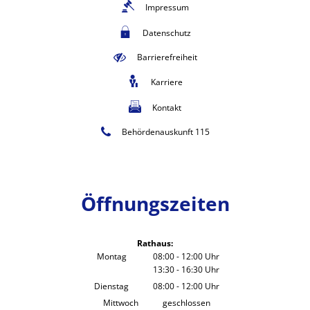
Impressum
Datenschutz
Barrierefreiheit
Karriere
Kontakt
Behördenauskunft 115
Öffnungszeiten
Rathaus:
Montag
08:00
-
12:00
Uhr
13:30
-
16:30
Von 08:00 bis 12:00 Uhr
Uhr
Von 13:30 bis 16:30 Uhr
Dienstag
08:00
-
12:00
Uhr
Von 08:00 bis 12:00 Uhr
Mittwoch
geschlossen